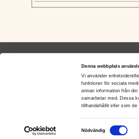
ADRESS
KONT
Denna webbplats använde
Ada Thaimassage
Telefo
Vi använder enhetsidentifie
Ankargatan 13
0733-18
funktioner för sociala medi
302 39 Halmstad
annan information från din
samarbetar med. Dessa kan
tillhandahållit eller som d
Cookies
Samtyckesval
Nödvändig