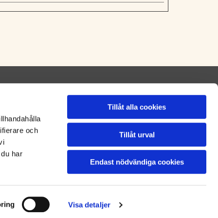
ÖPPETTIDER
Tillåt alla cookies
Mån - Sön
09:00 - 21:00
illhandahålla
ifierare och
Tillåt urval
vi
 du har
Endast nödvändiga cookies
ring
Visa detaljer
Läs mer om Ada Thaimassage på eniro.se